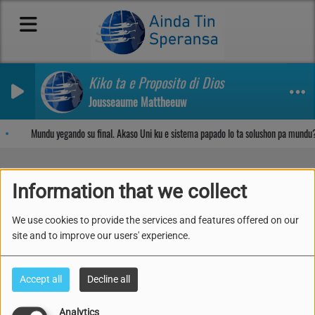
Kiko ta e Proposito di Dios
Jousseaume Mattheeuw
Sosega den Señor
Mundu yegando su final. Akaso Uni ku e sistema papado lo ta solushon pa mundu?
Information that we collect
Part 2- Inmunidad, Salu i
We use cookies to provide the services and features offered on our
su Prinsipionan
site and to improve our users' experience.
Accept all
Decline all
Analytics