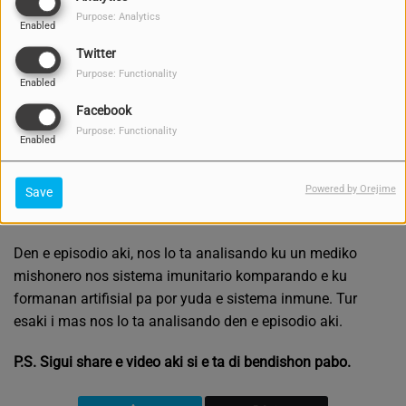
Purpose: Analytics
Enabled
Twitter
Purpose: Functionality
Enabled
Facebook
Purpose: Functionality
Enabled
Powered by Orejime
Save
MAY 23, 2021 -
2664 VIEWS
Den e episodio aki, nos lo ta analisando ku un mediko
mishonero nos sistema imunitario komparando e ku
formanan artifisial pa por yuda e sistema inmune. Tur
esaki i mas nos lo ta analisando den e episodio aki.
P.S. Sigui share e video aki si e ta di bendishon pabo.