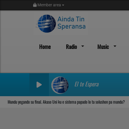
Member area
Home
Radio
Music
Sosega den Señor
El te Espera
Mundu yegando su final. Akaso Uni ku e sistema papado lo ta solushon pa mundu?