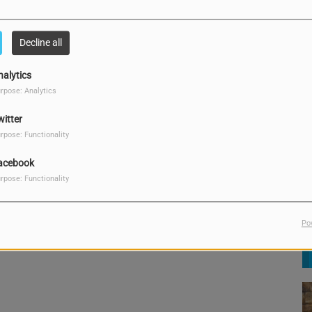
Decline all
E
nalytics
T
rpose: Analytics
mor, kon pa por yega na konkistá i tambe kua ta e kriteria
witter
 i mas nos lo trata den e episodio aki.
rpose: Functionality
pabo
acebook
rpose: Functionality
Lo
R
Po