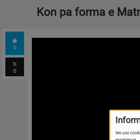
Kon pa forma e Matr
0
0
Inform
We use cooki
experience.