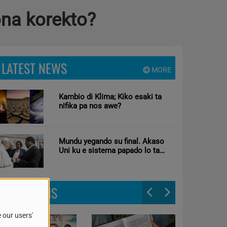
ona korekto?
LATEST NEWS
MORE
Kambio di Klima; Kiko esaki ta
nifika pa nos awe?
Mundu yegando su final. Akaso
Uni ku e sistema papado lo ta
solushon pa mundu?
PROGRAMS
 our users'