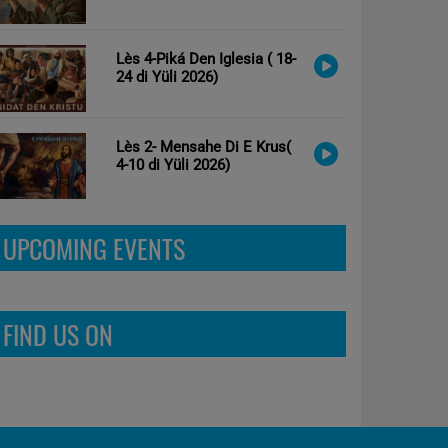
Lès 4-Piká Den Iglesia ( 18-
24 di Yüli 2026)
Lès 2- Mensahe Di E Krus(
4-10 di Yüli 2026)
UPCOMING EVENTS
FIND US ON