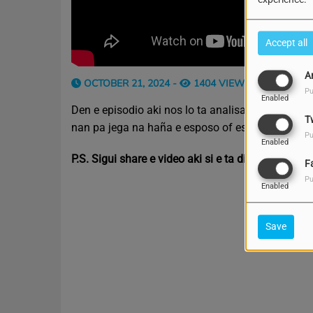
Accept all
A
OCTOBER 21, 2024 -
1404 VIEWS
Pu
Enabled
Den e episodio aki nos lo ta analisando kiko ta a
T
nan pa jega na haña e esposo of esposa. Tur esaki
Pu
Enabled
P.S. Sigui share e video aki si e ta di bendishon 
F
Pu
Enabled
Save