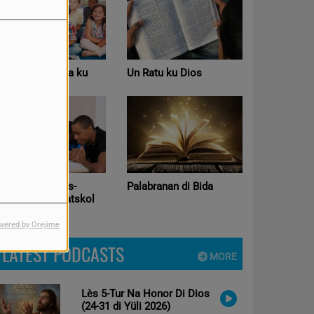
spasio di mucha ku
Un Ratu ku Dios
Ban bek E
ante Ruth
ke a keda atras-
Palabranan di Bida
Kultiva i K
epaso Les Sabatskol
wered by Orejime
LATEST PODCASTS
MORE
Lès 5-Tur Na Honor Di Dios
(24-31 di Yüli 2026)