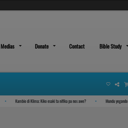
Medias
Donate
Contact
Bible Study
Kambio di Klima; Kiko esaki ta nifika pa nos awe?
Mundu yegando su fi