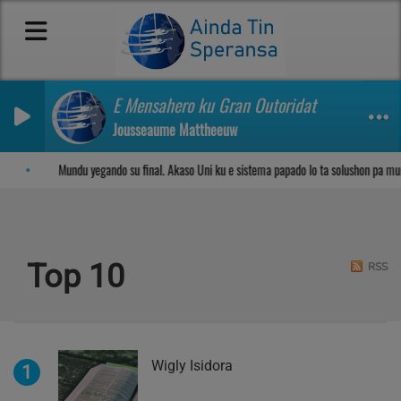
E Mensahero ku Gran Outoridat
Jousseaume Mattheeuw
Sosega den Señor
Mundu yegando su final. Akaso Uni ku e sistema papado lo ta solushon pa mu
Top 10
RSS
Wigly Isidora
1