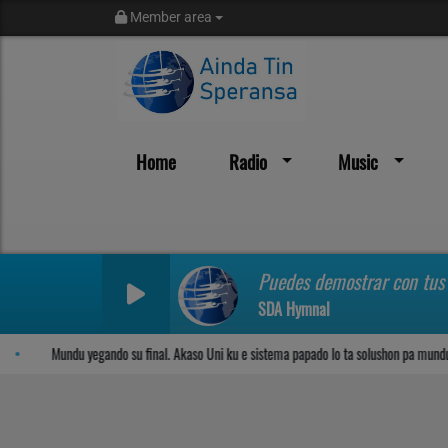
Member area
Home
Radio
Music
Sosega den Señor
Puedes demostrar con tu
SDA Hymnal
Mundu yegando su final. Akaso Uni ku e sistema papado lo ta solushon pa mundu?