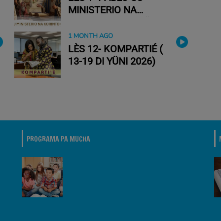
MINISTERIO NA
KORINTE( 27 DI YÜNI-
3 DI YÜLI 2026)
1 MONTH AGO
LÈS 12- KOMPARTIÉ (
13-19 DI YÜNI 2026)
PROGRAMA PA MUCHA