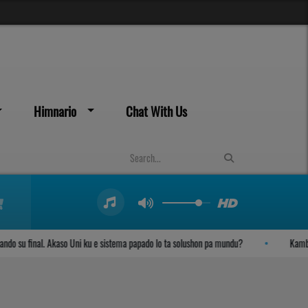
Himnario
Chat With Us
u final. Akaso Uni ku e sistema papado lo ta solushon pa mundu?
Kambio di 