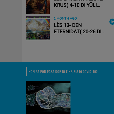
KRUS( 4-10 DI YÜLI
2026)
1 MONTH AGO
LÈS 13- DEN
ETERNIDAT( 20-26 DI
YÜNI 2026)
KON PA POR PASA DOR DI E KRISIS DI COVID-19?