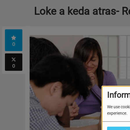
Loke a keda atras- 
0
0
Inform
We use cooki
experience.