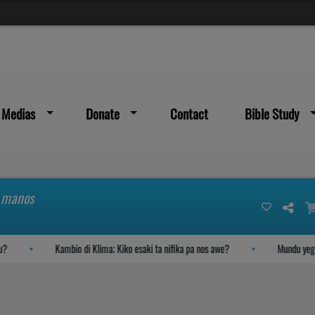
Medias
Donate
Contact
Bible Study
s manos
Kambio di Klima; Kiko esaki ta nifika pa nos awe?
Mundu yegando s