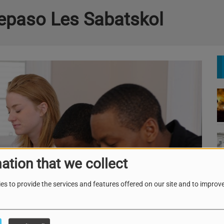
Repaso Les Sabatskol
ation that we collect
es to provide the services and features offered on our site and to improve