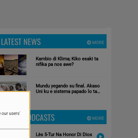
LATEST NEWS
MORE
Kambio di Klima; Kiko esaki ta
nifika pa nos awe?
Mundu yegando su final. Akaso
Uni ku e sistema papado lo ta
solushon pa mundu?
 our users'
LATEST PODCASTS
MORE
Lès 5-Tur Na Honor Di Dios